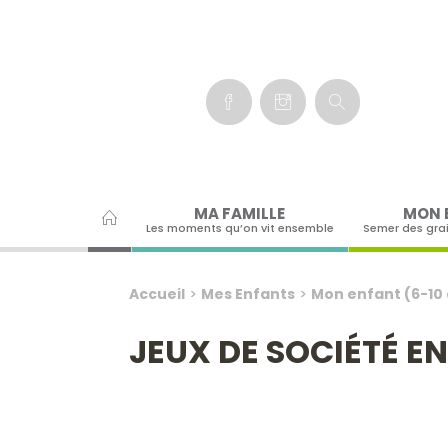
Panneau de gestion des cookies
MA FAMILLE
MON 
Les moments qu’on vit ensemble
Semer des gra
Accueil
>
Mes Enfants
>
Mon enfant (6-10
JEUX DE SOCIÉTÉ E