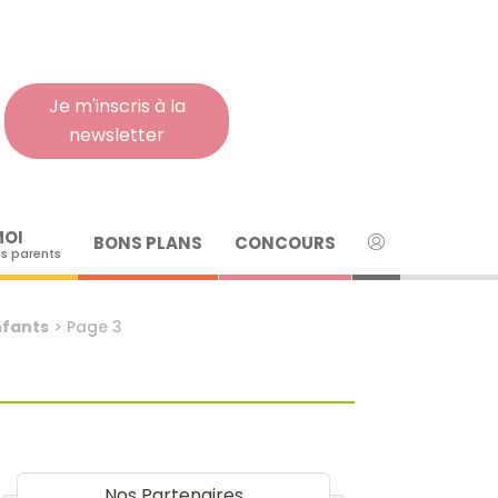
Rech
pour
:
Je m'inscris à la
newsletter
MOI
BONS PLANS
CONCOURS
s parents
nfants
>
Page 3
Nos Partenaires