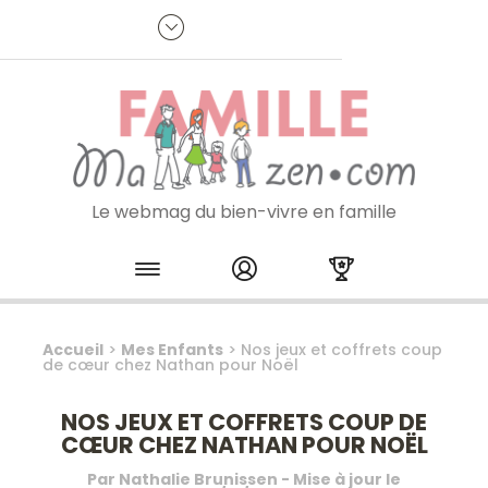
Panneau de gestion des cookies
R
p
:
Je m'inscris à la newsletter
Le webmag du bien-vivre en famille
Skip to content
Accueil
>
Mes Enfants
>
Nos jeux et coffrets coup
de cœur chez Nathan pour Noël
NOS JEUX ET COFFRETS COUP DE
CŒUR CHEZ NATHAN POUR NOËL
Par
Nathalie Brunissen
- Mise à jour le