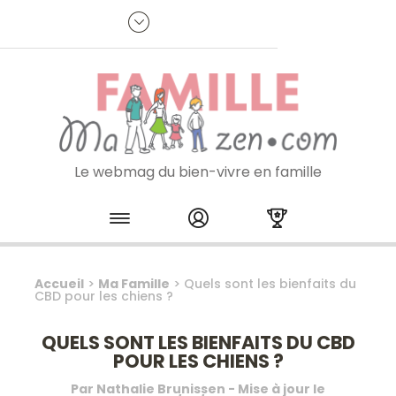
Panneau de gestion des cookies
R
p
:
Je m'inscris à la newsletter
Le webmag du bien-vivre en famille
Skip to content
Accueil
>
Ma Famille
>
Quels sont les bienfaits du
CBD pour les chiens ?
QUELS SONT LES BIENFAITS DU CBD
POUR LES CHIENS ?
Par
Nathalie Brunissen
- Mise à jour le