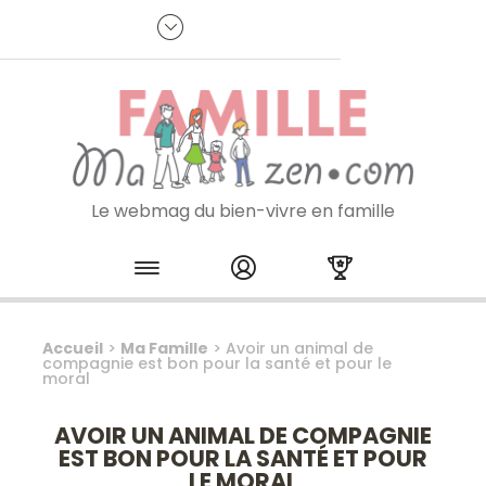
Panneau de gestion des cookies
R
p
:
Je m'inscris à la newsletter
Le webmag du bien-vivre en famille
Skip to content
Accueil
>
Ma Famille
>
Avoir un animal de
compagnie est bon pour la santé et pour le
moral
AVOIR UN ANIMAL DE COMPAGNIE
EST BON POUR LA SANTÉ ET POUR
LE MORAL