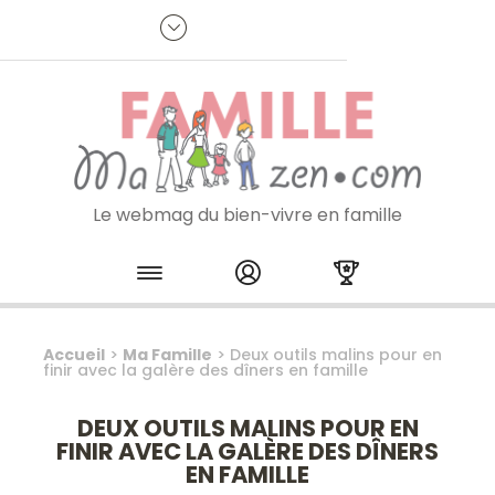
Panneau de gestion des cookies
R
p
:
Je m'inscris à la newsletter
Le webmag du bien-vivre en famille
Skip to content
Accueil
>
Ma Famille
>
Deux outils malins pour en
finir avec la galère des dîners en famille
DEUX OUTILS MALINS POUR EN
FINIR AVEC LA GALÈRE DES DÎNERS
EN FAMILLE