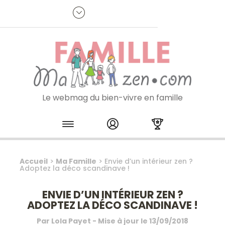
Panneau de gestion des cookies
R
p
:
Je m'inscris à la newsletter
Le webmag du bien-vivre en famille
Skip to content
Accueil
>
Ma Famille
>
Envie d’un intérieur zen ?
Adoptez la déco scandinave !
ENVIE D’UN INTÉRIEUR ZEN ?
ADOPTEZ LA DÉCO SCANDINAVE !
Par
Lola Payet
- Mise à jour le
13/09/2018