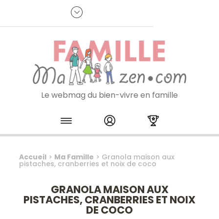
Panneau de gestion des cookies
R
p
:
Je m'inscris à la newsletter
Le webmag du bien-vivre en famille
Skip to content
Accueil
>
Ma Famille
>
Granola maison aux
pistaches, cranberries et noix de coco
GRANOLA MAISON AUX
PISTACHES, CRANBERRIES ET NOIX
DE COCO