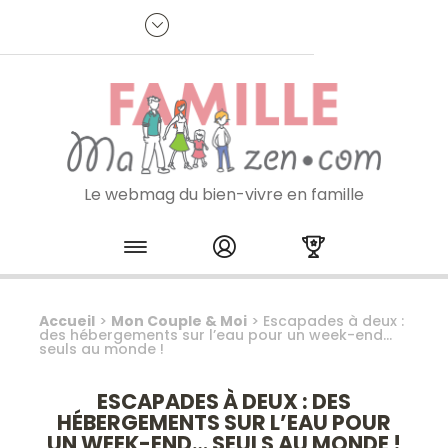
Panneau de gestion des cookies
R
p
:
Je m'inscris à la newsletter
Le webmag du bien-vivre en famille
Skip to content
Accueil
>
Mon Couple & Moi
>
Escapades à deux :
des hébergements sur l’eau pour un week-end…
seuls au monde !
ESCAPADES À DEUX : DES
HÉBERGEMENTS SUR L’EAU POUR
UN WEEK-END… SEULS AU MONDE !