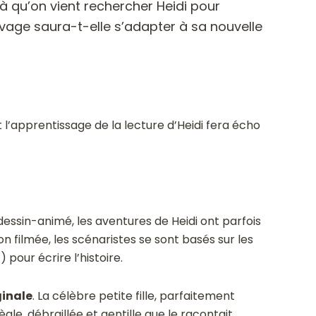
là qu’on vient rechercher Heidi pour
sauvage saura-t-elle s’adapter à sa nouvelle
t l’apprentissage de la lecture d’Heidi fera écho
 dessin-animé, les aventures de Heidi ont parfois
n filmée, les scénaristes se sont basés sur les
 pour écrire l’histoire.
ginale
. La célèbre petite fille, parfaitement
gle, débraillée et gentille que le racontait