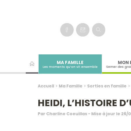
Panneau de gestion des cookies
MA FAMILLE
MON 
Les moments qu’on vit ensemble
Semer des gra
Accueil
>
Ma Famille
>
Sorties en famille
HEIDI, L’HISTOIRE 
Par
Charline Coeuillas
- Mise à jour le
26/0