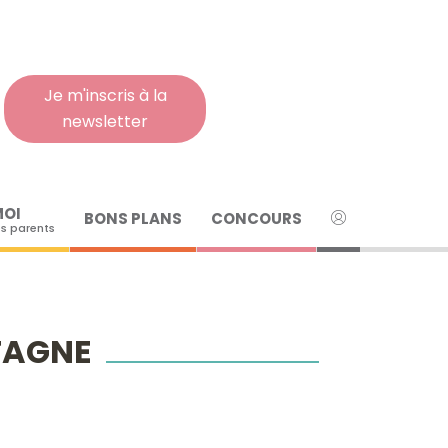
Rech
pour
:
Je m'inscris à la
newsletter
MOI
BONS PLANS
CONCOURS
s parents
NTAGNE