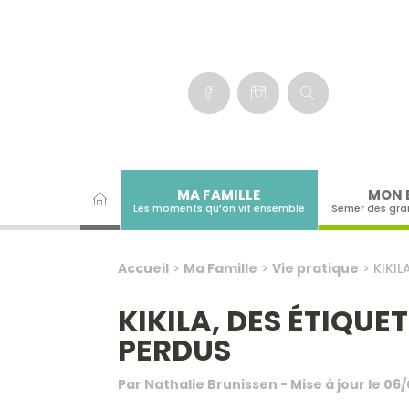
Panneau de gestion des cookies
MA FAMILLE
MON 
Les moments qu’on vit ensemble
Semer des gra
Accueil
>
Ma Famille
>
Vie pratique
>
KIKIL
KIKILA, DES ÉTIQU
PERDUS
Par
Nathalie Brunissen
- Mise à jour le
06/