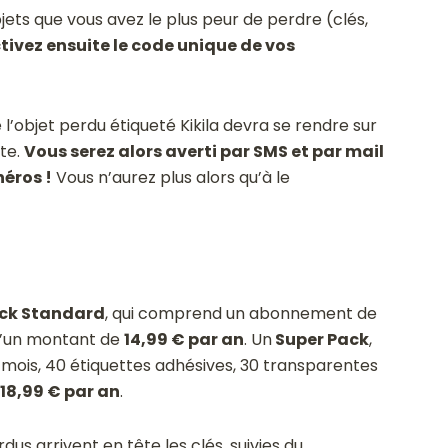
bjets que vous avez le plus peur de perdre (clés,
tivez ensuite le code unique de vos
 l’objet perdu étiqueté Kikila devra se rendre sur
tte.
Vous serez alors averti par SMS et par mail
héros !
Vous n’aurez plus alors qu’à le
!
ck Standard
, qui comprend un abonnement de
 d’un montant de
14,99 € par an
. Un
Super Pack
,
is, 40 étiquettes adhésives, 30 transparentes
18,99 € par an
.
dus arrivent en tête les clés, suivies du