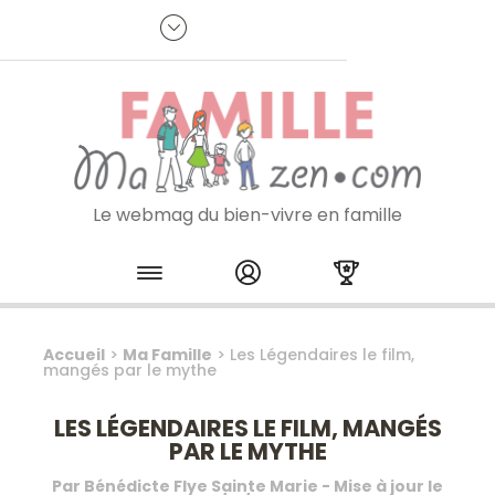
Panneau de gestion des cookies
R
p
:
Je m'inscris à la newsletter
Le webmag du bien-vivre en famille
Skip to content
Accueil
>
Ma Famille
>
Les Légendaires le film,
mangés par le mythe
LES LÉGENDAIRES LE FILM, MANGÉS
PAR LE MYTHE
Par
Bénédicte Flye Sainte Marie
- Mise à jour le