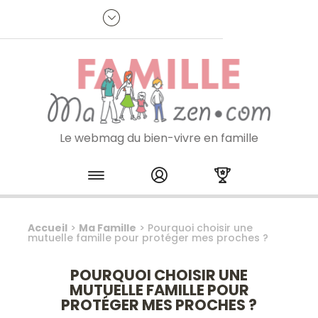
Panneau de gestion des cookies
R
p
:
Je m'inscris à la newsletter
Le webmag du bien-vivre en famille
Skip to content
Accueil
>
Ma Famille
>
Pourquoi choisir une
mutuelle famille pour protéger mes proches ?
POURQUOI CHOISIR UNE
MUTUELLE FAMILLE POUR
PROTÉGER MES PROCHES ?