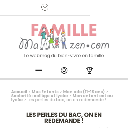
Panneau de gestion des cookies
R
p
:
Je m'inscris à la newsletter
Le webmag du bien-vivre en famille
Skip to content
Accueil
>
Mes Enfants
>
Mon ado (11-18 ans)
>
Scolarité : collège et lycée
>
Mon enfant est au
lycée
>
Les perles du bac, on en redemande !
LES PERLES DU BAC, ON EN
REDEMANDE !