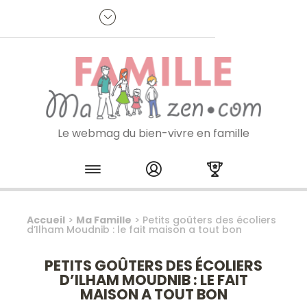
Panneau de gestion des cookies
R
p
:
Je m'inscris à la newsletter
Le webmag du bien-vivre en famille
Skip to content
Accueil
>
Ma Famille
>
Petits goûters des écoliers
d’Ilham Moudnib : le fait maison a tout bon
PETITS GOÛTERS DES ÉCOLIERS
D’ILHAM MOUDNIB : LE FAIT
MAISON A TOUT BON