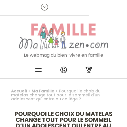
Panneau de gestion des cookies
R
p
:
Je m'inscris à la newsletter
Le webmag du bien-vivre en famille
Skip to content
Accueil
>
Ma Famille
>
Pourquoi le choix du
matelas change tout pour le sommeil d’un
adolescent qui entre au collège ?
POURQUOI LE CHOIX DU MATELAS
CHANGE TOUT POUR LE SOMMEIL
D’UN ADOLESCENT QUI ENTRE AU