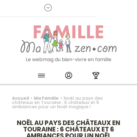
Panneau de gestion des cookies
R
p
:
Je m'inscris à la newsletter
Le webmag du bien-vivre en famille
Skip to content
Accueil
>
Ma Famille
>
Noël au pays des
châteaux en Touraine : 6 châteaux et 6
ambiances pour un Noël magique !
NOËL AU PAYS DES CHÂTEAUX EN
TOURAINE : 6 CHÂTEAUX ET 6
AMBIANCES POUR UN NOËL