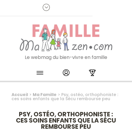
Panneau de gestion des cookies
R
p
:
Je m'inscris à la newsletter
Le webmag du bien-vivre en famille
Skip to content
Accueil
>
Ma Famille
>
Psy, ostéo, orthophoniste :
ces soins enfants que la Sécu rembourse peu
PSY, OSTÉO, ORTHOPHONISTE :
CES SOINS ENFANTS QUE LA SÉCU
REMBOURSE PEU