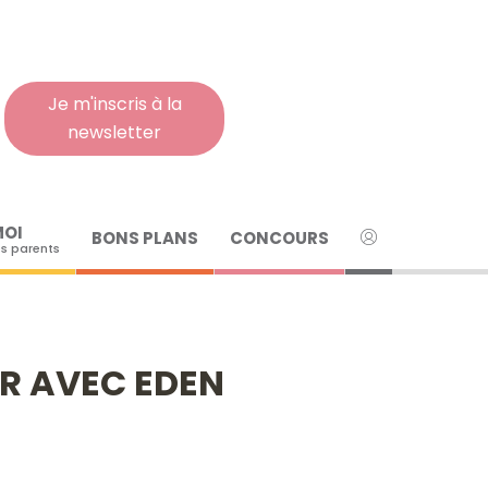
Rech
pour
:
Je m'inscris à la
newsletter
MOI
BONS PLANS
CONCOURS
s parents
ER AVEC EDEN