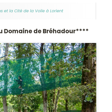
 et la Cité de la Voile à Lorient
au Domaine de Bréhadour****