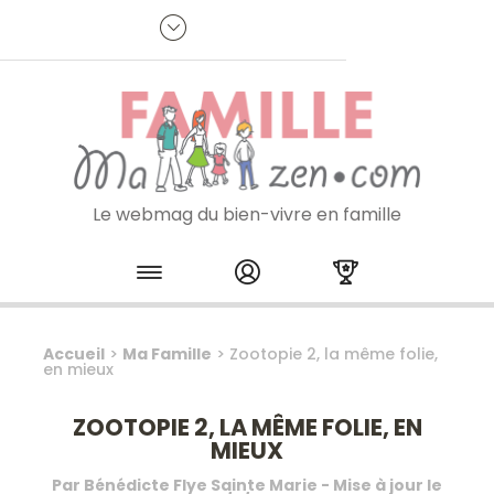
Panneau de gestion des cookies
R
p
:
Je m'inscris à la newsletter
Le webmag du bien-vivre en famille
Skip to content
Accueil
>
Ma Famille
>
Zootopie 2, la même folie,
en mieux
ZOOTOPIE 2, LA MÊME FOLIE, EN
MIEUX
Par
Bénédicte Flye Sainte Marie
- Mise à jour le