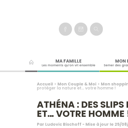
Panneau de gestion des cookies
MA FAMILLE
MON 
Les moments qu’on vit ensemble
Semer des gra
Accueil
>
Mon Couple & Moi
>
Mon shoppin
protéger la nature et… votre homme !
ATHÉNA : DES SLIP
ET… VOTRE HOMME 
Par
Ludovic Bischoff
- Mise à jour le
25/08