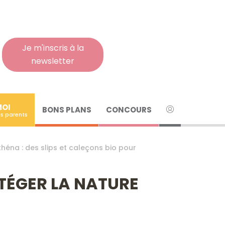
Rech
pour
:
Je m'inscris à la
newsletter
MOI
BONS PLANS
CONCOURS
s parents
théna : des slips et caleçons bio pour
OTÉGER LA NATURE