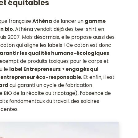
t équitables
rque française
Athéna
de lancer un
gamme
n bio
. Athéna vendait déjà des tee-shirt en
puis 2007. Mais désormais, elle propose aussi des
coton qui aligne les labels ! Ce coton est donc
 garantir les qualités humano-écologiques
 exempt de produits toxiques pour le corps et
u le
label Entrepreneurs + engagés qui
’entrepreneur éco-responsable
. Et enfin, il est
ard
qui garanti un cycle de fabrication
̀re BIO de la récolte au tricotage), l’absence de
oits fondamentaux du travail, des salaires
́centes.