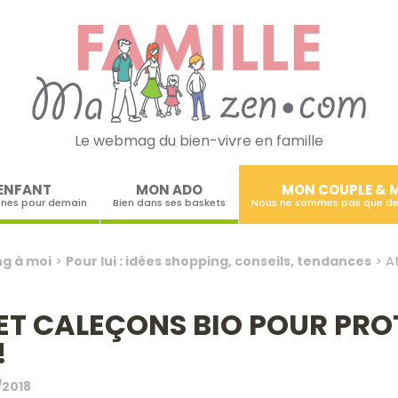
Le webmag du bien-vivre en famille
Skip to content
ENFANT
MON ADO
MON COUPLE & 
ines pour demain
Bien dans ses baskets
Nous ne sommes pas que de
g à moi
>
Pour lui : idées shopping, conseils, tendances
>
A
S ET CALEÇONS BIO POUR PR
!
/2018