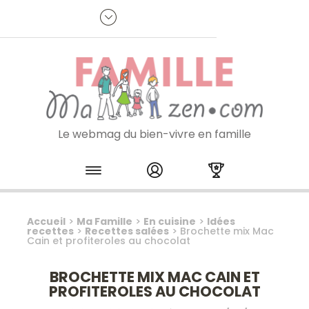
Panneau de gestion des cookies
R
p
:
Je m'inscris à la newsletter
Le webmag du bien-vivre en famille
Skip to content
Accueil
>
Ma Famille
>
En cuisine
>
Idées
recettes
>
Recettes salées
>
Brochette mix Mac
Cain et profiteroles au chocolat
BROCHETTE MIX MAC CAIN ET
PROFITEROLES AU CHOCOLAT