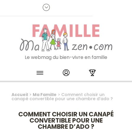
Panneau de gestion des cookies
R
p
:
Je m'inscris à la newsletter
Le webmag du bien-vivre en famille
Skip to content
Accueil
>
Ma Famille
>
Comment choisir un
canapé convertible pour une chambre d’ado ?
COMMENT CHOISIR UN CANAPÉ
CONVERTIBLE POUR UNE
CHAMBRE D’ADO ?