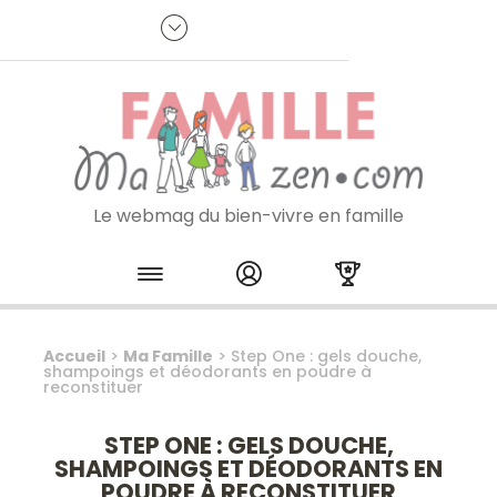
Panneau de gestion des cookies
R
p
:
Je m'inscris à la newsletter
Le webmag du bien-vivre en famille
Skip to content
Accueil
>
Ma Famille
>
Step One : gels douche,
shampoings et déodorants en poudre à
reconstituer
STEP ONE : GELS DOUCHE,
SHAMPOINGS ET DÉODORANTS EN
POUDRE À RECONSTITUER