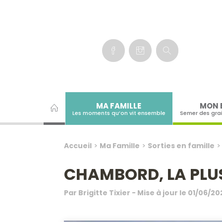
Panneau de gestion des cookies
MA FAMILLE
MON 
Les moments qu’on vit ensemble
Semer des gra
Accueil
>
Ma Famille
>
Sorties en famille
CHAMBORD, LA PLU
Par
Brigitte Tixier
- Mise à jour le
01/06/20