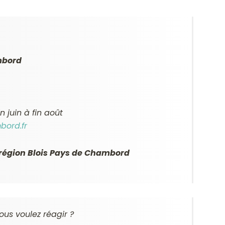
mbord
in juin à fin août
ord.fr
a région Blois Pays de Chambord
ous voulez réagir ?