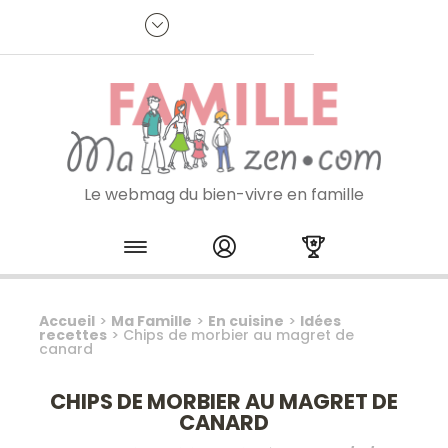
Panneau de gestion des cookies
R
p
:
Je m'inscris à la newsletter
Le webmag du bien-vivre en famille
Skip to content
Accueil
>
Ma Famille
>
En cuisine
>
Idées
recettes
>
Chips de morbier au magret de
canard
CHIPS DE MORBIER AU MAGRET DE
CANARD