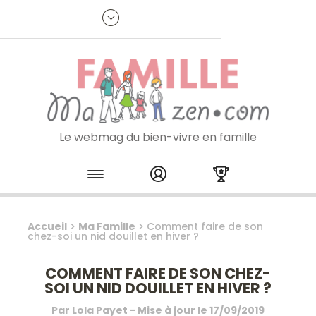
Panneau de gestion des cookies
R
p
:
Je m'inscris à la newsletter
Le webmag du bien-vivre en famille
Skip to content
Accueil
>
Ma Famille
>
Comment faire de son
chez-soi un nid douillet en hiver ?
COMMENT FAIRE DE SON CHEZ-
SOI UN NID DOUILLET EN HIVER ?
Par
Lola Payet
- Mise à jour le
17/09/2019