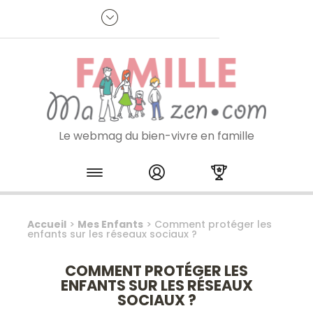
Panneau de gestion des cookies
R
p
:
Je m'inscris à la newsletter
Le webmag du bien-vivre en famille
Skip to content
Accueil
>
Mes Enfants
>
Comment protéger les
enfants sur les réseaux sociaux ?
COMMENT PROTÉGER LES
ENFANTS SUR LES RÉSEAUX
SOCIAUX ?