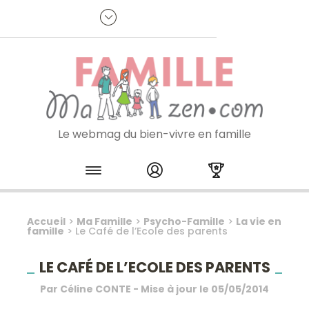
Panneau de gestion des cookies
R
p
:
Je m'inscris à la newsletter
Le webmag du bien-vivre en famille
Skip to content
Accueil
>
Ma Famille
>
Psycho-Famille
>
La vie en
famille
>
Le Café de l’Ecole des parents
LE CAFÉ DE L’ECOLE DES PARENTS
Par
Céline CONTE
- Mise à jour le
05/05/2014