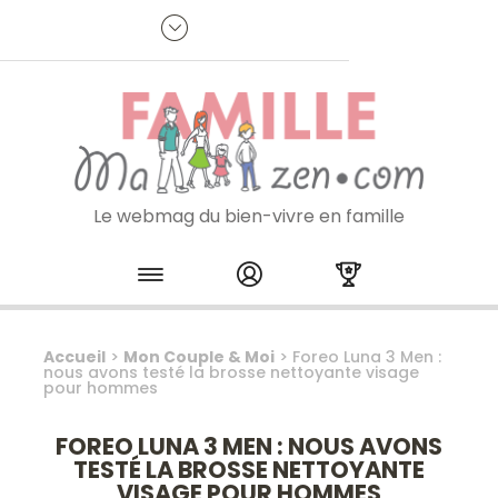
Panneau de gestion des cookies
R
p
:
Je m'inscris à la newsletter
Le webmag du bien-vivre en famille
Skip to content
Accueil
>
Mon Couple & Moi
>
Foreo Luna 3 Men :
nous avons testé la brosse nettoyante visage
pour hommes
FOREO LUNA 3 MEN : NOUS AVONS
TESTÉ LA BROSSE NETTOYANTE
VISAGE POUR HOMMES