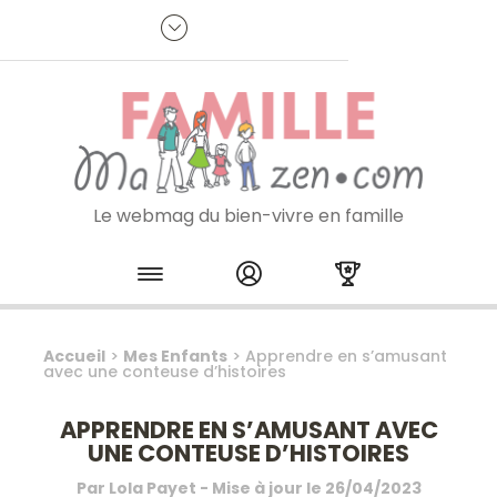
Panneau de gestion des cookies
R
p
:
Je m'inscris à la newsletter
Le webmag du bien-vivre en famille
Skip to content
Accueil
>
Mes Enfants
>
Apprendre en s’amusant
avec une conteuse d’histoires
APPRENDRE EN S’AMUSANT AVEC
UNE CONTEUSE D’HISTOIRES
Par
Lola Payet
- Mise à jour le
26/04/2023