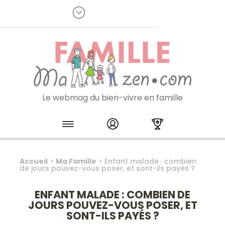
Panneau de gestion des cookies
R
p
:
Je m'inscris à la newsletter
Le webmag du bien-vivre en famille
Skip to content
Accueil
>
Ma Famille
>
Enfant malade : combien
de jours pouvez-vous poser, et sont-ils payés ?
ENFANT MALADE : COMBIEN DE
JOURS POUVEZ-VOUS POSER, ET
SONT-ILS PAYÉS ?