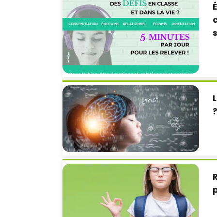
É
s
L
R
p