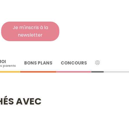
Rech
pour
:
Je m'inscris à la
newsletter
MOI
BONS PLANS
CONCOURS
s parents
CHÉS AVEC