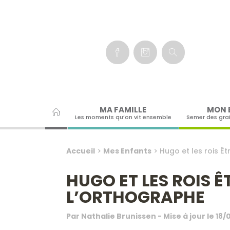
Panneau de gestion des cookies
MA FAMILLE
MON 
Les moments qu’on vit ensemble
Semer des gra
Accueil
>
Mes Enfants
>
Hugo et les rois Êt
HUGO ET LES ROIS Ê
L’ORTHOGRAPHE
Par
Nathalie Brunissen
- Mise à jour le
18/