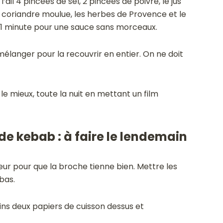
’ail 4 pincées de sel, 2 pincées de poivre, le jus
, la coriandre moulue, les herbes de Provence et le
 1 minute pour une sauce sans morceaux.
mélanger pour la recouvrir en entier. On ne doit
e mieux, toute la nuit en mettant un film
de kebab : à faire le lendemain
ur pour que la broche tienne bien. Mettre les
bas.
ins deux papiers de cuisson dessus et