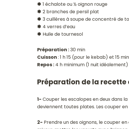
✽
1 échalote ou ½ oignon rouge
✽
2 branches de persil plat
✽
3 cuillères à soupe de concentré de 
✽
4 verres d’eau
✽
Huile de tournesol
Préparation :
30 min
Cuisson
: 1 h 15 (pour le kebab) et 15 mi
Repos :
4 h minimum (1 nuit idéalement)
Préparation de la recette d
1-
Couper les escalopes en deux dans la l
deviennent toutes plates. Les couper en 
2-
Prendre un des oignons, le couper en d