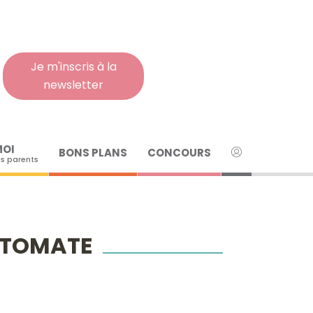
Rech
pour
:
Je m'inscris à la
newsletter
MOI
BONS PLANS
CONCOURS
s parents
E TOMATE