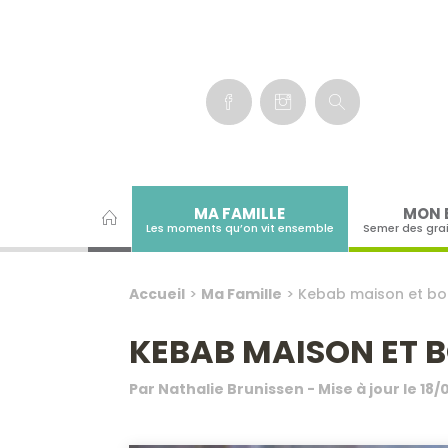
Panneau de gestion des cookies
MA FAMILLE
MON 
Les moments qu’on vit ensemble
Semer des gra
Accueil
>
Ma Famille
>
Kebab maison et bou
KEBAB MAISON ET B
Par
Nathalie Brunissen
- Mise à jour le
18/