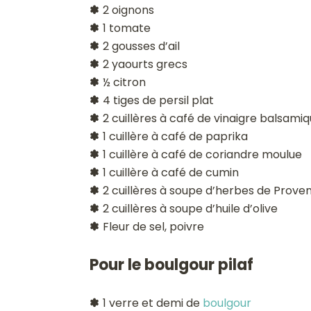
✽
2 oignons
✽
1 tomate
✽
2 gousses d’ail
✽
2 yaourts grecs
✽
½ citron
✽
4 tiges de persil plat
✽
2 cuillères à café de vinaigre balsami
✽
1 cuillère à café de paprika
✽
1 cuillère à café de coriandre moulue
✽
1 cuillère à café de cumin
✽
2 cuillères à soupe d’herbes de Prove
✽
2 cuillères à soupe d’huile d’olive
✽
Fleur de sel, poivre
Pour le boulgour pilaf
✽
1 verre et demi de
boulgour