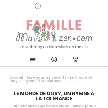
Panneau de gestion des cookies
R
p
:
Je m'inscris à la newsletter
Le webmag du bien-vivre en famille
Skip to content
Accueil
>
livre pour les parents
>
Le Monde de
Dory, un hymne à la tolérance
LE MONDE DE DORY, UN HYMNE À
LA TOLÉRANCE
Par
Bénédicte Flye Sainte Marie
- Mise à jour le