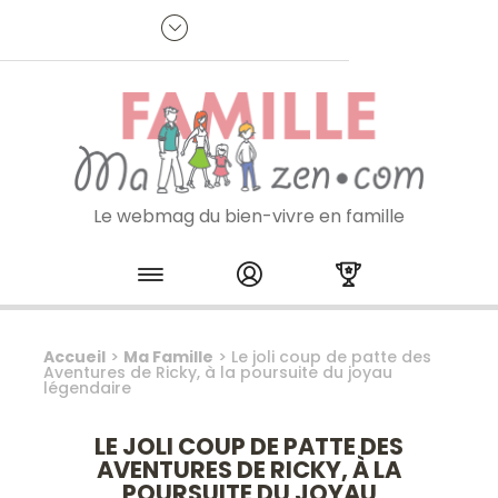
Panneau de gestion des cookies
R
p
:
Je m'inscris à la newsletter
Le webmag du bien-vivre en famille
Skip to content
Accueil
>
Ma Famille
>
Le joli coup de patte des
Aventures de Ricky, à la poursuite du joyau
légendaire
LE JOLI COUP DE PATTE DES
AVENTURES DE RICKY, À LA
POURSUITE DU JOYAU