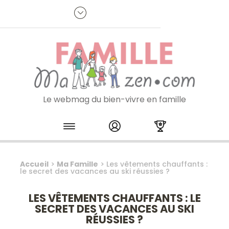
Panneau de gestion des cookies
R
p
:
Je m'inscris à la newsletter
Le webmag du bien-vivre en famille
Skip to content
Accueil
>
Ma Famille
>
Les vêtements chauffants :
le secret des vacances au ski réussies ?
LES VÊTEMENTS CHAUFFANTS : LE
SECRET DES VACANCES AU SKI
RÉUSSIES ?