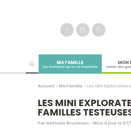
Panneau de gestion des cookies
MA FAMILLE
MON 
Les moments qu’on vit ensemble
Semer des gra
Accueil
>
Ma Famille
>
Les Mini Explorateur
LES MINI EXPLORAT
FAMILLES TESTEUSE
Par
Nathalie Brunissen
- Mise à jour le
07/