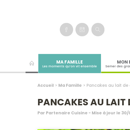
Panneau de gestion des cookies
MA FAMILLE
MON 
Les moments qu’on vit ensemble
Semer des gra
Accueil
>
Ma Famille
>
Pancakes au lait de
PANCAKES AU LAIT 
Par
Partenaire Cuisine
- Mise à jour le
30/