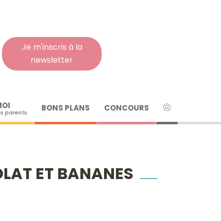
Rech
pour
:
Je m'inscris à la
newsletter
MOI
BONS PLANS
CONCOURS
s parents
OLAT ET BANANES