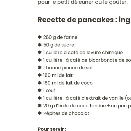
pour le petit déjeuner ou le goûter.
Recette de pancakes : in
✽
280 g de farine
✽
50 g de sucre
✽
1 cuillère à café de levure chimique
✽
1 cuillère . à café de bicarbonate de s
✽
1 bonne pincée de sel
✽
180 ml de lait
✽
180 ml de lait de coco
✽
1 œuf
✽
1 cuillère . à café d’extrait de vanille (
✽
20 g d’huile de coco fondue + un peu p
✽
Pépites de chocolat
Pour servir :