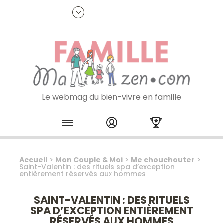
Panneau de gestion des cookies
R
p
:
Je m'inscris à la newsletter
Le webmag du bien-vivre en famille
Skip to content
Accueil
>
Mon Couple & Moi
>
Me chouchouter
>
Saint-Valentin : des rituels spa d’exception
entièrement réservés aux hommes
SAINT-VALENTIN : DES RITUELS
SPA D’EXCEPTION ENTIÈREMENT
RÉSERVÉS AUX HOMMES