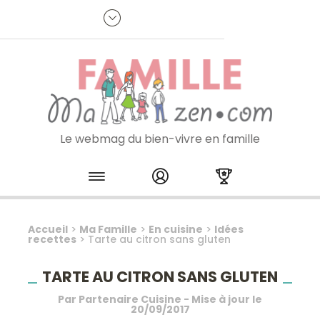
Panneau de gestion des cookies
R
p
:
Je m'inscris à la newsletter
Le webmag du bien-vivre en famille
Skip to content
Accueil
>
Ma Famille
>
En cuisine
>
Idées
recettes
>
Tarte au citron sans gluten
TARTE AU CITRON SANS GLUTEN
Par
Partenaire Cuisine
- Mise à jour le
20/09/2017