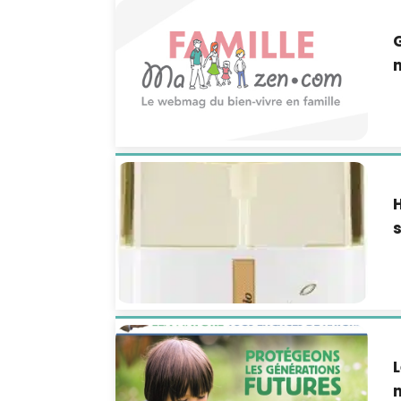
G
n
H
s
L
n