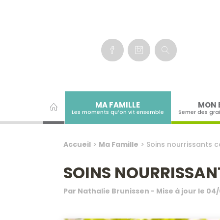
Panneau de gestion des cookies
MA FAMILLE
MON 
Les moments qu’on vit ensemble
Semer des gra
Accueil
>
Ma Famille
>
Soins nourrissants co
SOINS NOURRISSANT
Par
Nathalie Brunissen
- Mise à jour le
04/