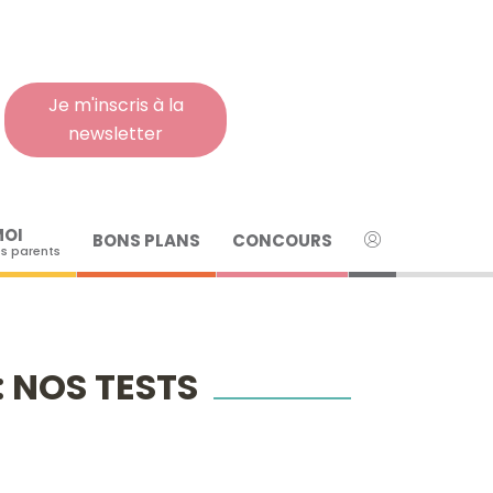
Rech
pour
:
Je m'inscris à la
newsletter
MOI
BONS PLANS
CONCOURS
s parents
: NOS TESTS