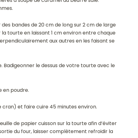
illères à soupe de caramel au beurre salé.
mmes.
 des bandes de 20 cm de long sur 2 cm de large
ur la tourte en laissant 1 cm environ entre chaque
rpendiculairement aux autres en les faisant se
e. Badigeonner le dessus de votre tourte avec le
e en poudre.
 cran) et faire cuire 45 minutes environ.
ille de papier cuisson sur la tourte afin d’éviter
 sortie du four, laisser complètement refroidir la