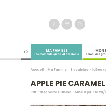
Panneau de gestion des cookies
MA FAMILLE
MON 
Les moments qu’on vit ensemble
Semer des gra
Accueil
>
Ma Famille
>
En cuisine
>
Idées r
APPLE PIE CARAMEL
Par
Partenaire Cuisine
- Mise à jour le
28/