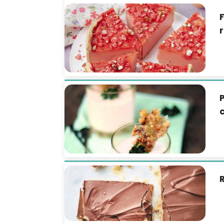
F
r
P
c
R