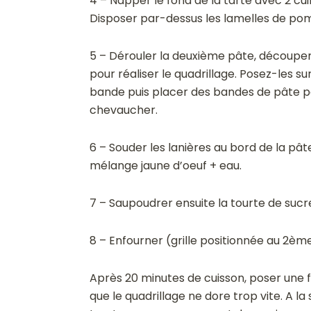
4 – Napper le fond de la tarte avec 2 cu
Disposer par-dessus les lamelles de po
5 – Dérouler la deuxième pâte, découper
pour réaliser le quadrillage. Posez-les s
bande puis placer des bandes de pâte pe
chevaucher.
6 – Souder les lanières au bord de la pât
mélange jaune d’oeuf + eau.
7 – Saupoudrer ensuite la tourte de sucr
8 – Enfourner (grille positionnée au 2ème
Après 20 minutes de cuisson, poser une feu
que le quadrillage ne dore trop vite. A la