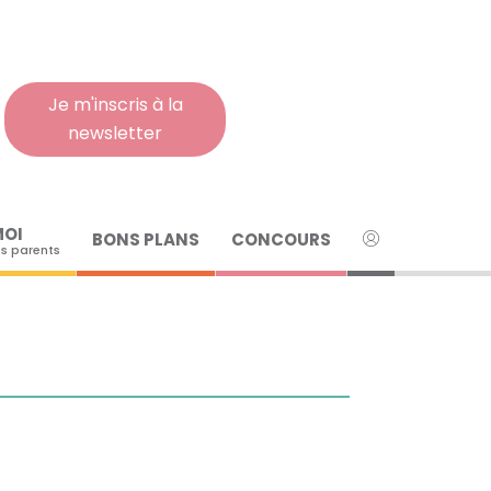
Rech
pour
:
Je m'inscris à la
newsletter
MOI
BONS PLANS
CONCOURS
s parents