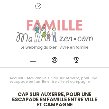
Panneau de gestion des cookies
R
p
:
Je m'inscris à la newsletter
Le webmag du bien-vivre en famille
Skip to content
Accueil
>
Ma Famille
>
Cap sur Auxerre, pour une
escapade en famille entre ville et campagne
CAP SUR AUXERRE, POUR UNE
ESCAPADE EN FAMILLE ENTRE VILLE
ET CAMPAGNE