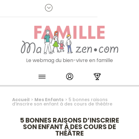
Panneau de gestion des cookies
R
p
:
Je m'inscris à la newsletter
Le webmag du bien-vivre en famille
Skip to content
Accueil
>
Mes Enfants
>
5 bonnes raisons
d’inscrire son enfant à des cours de théâtre
5 BONNES RAISONS D’INSCRIRE
SON ENFANT À DES COURS DE
THÉÂTRE