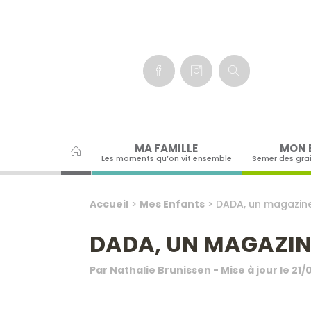
Panneau de gestion des cookies
MA FAMILLE
MON 
Les moments qu’on vit ensemble
Semer des gra
Accueil
>
Mes Enfants
>
DADA, un magazine p
DADA, UN MAGAZINE 
Par
Nathalie Brunissen
- Mise à jour le
21/