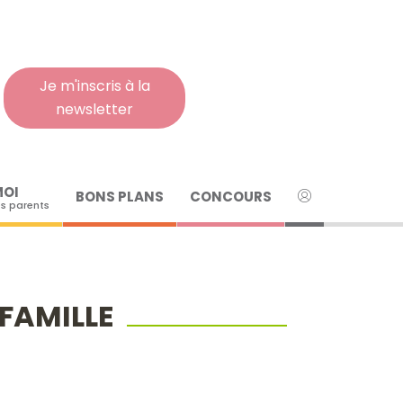
Rech
pour
:
Je m'inscris à la
newsletter
MOI
BONS PLANS
CONCOURS
s parents
 FAMILLE