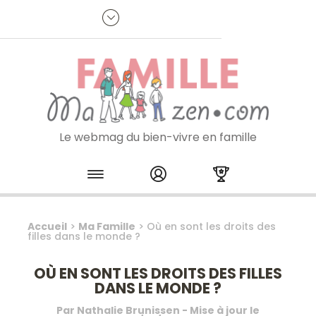
Panneau de gestion des cookies
R
p
:
Je m'inscris à la newsletter
Le webmag du bien-vivre en famille
Skip to content
Accueil
>
Ma Famille
>
Où en sont les droits des
filles dans le monde ?
OÙ EN SONT LES DROITS DES FILLES
DANS LE MONDE ?
Par
Nathalie Brunissen
- Mise à jour le