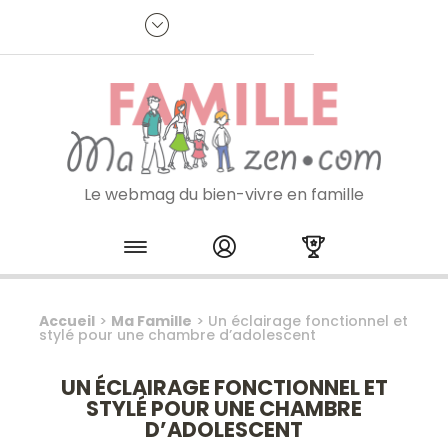
Panneau de gestion des cookies
R
p
:
Je m'inscris à la newsletter
Le webmag du bien-vivre en famille
Skip to content
Accueil
>
Ma Famille
>
Un éclairage fonctionnel et
stylé pour une chambre d’adolescent
UN ÉCLAIRAGE FONCTIONNEL ET
STYLÉ POUR UNE CHAMBRE
D’ADOLESCENT