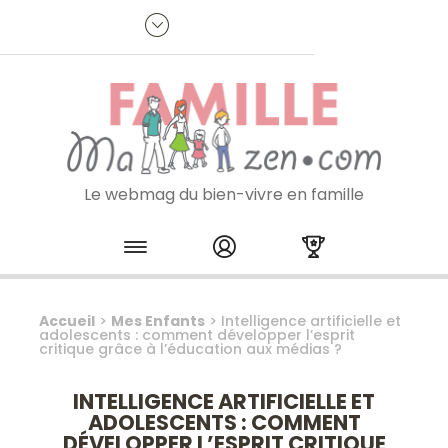
Panneau de gestion des cookies
R
p
:
Je m'inscris à la newsletter
Le webmag du bien-vivre en famille
Skip to content
Accueil
>
Mes Enfants
>
Intelligence artificielle et
adolescents : comment développer l’esprit
critique grâce à l’éducation aux médias ?
INTELLIGENCE ARTIFICIELLE ET
ADOLESCENTS : COMMENT
DÉVELOPPER L’ESPRIT CRITIQUE