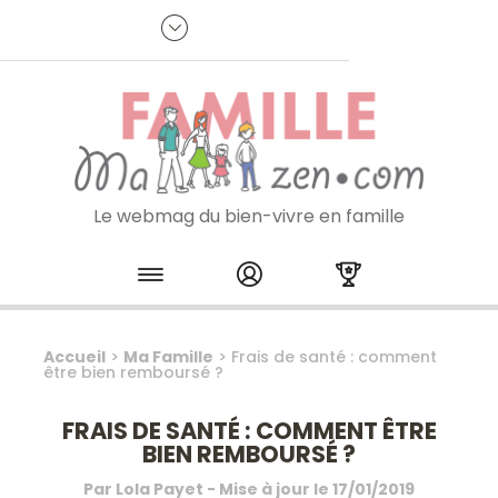
Panneau de gestion des cookies
R
p
:
Je m'inscris à la newsletter
Le webmag du bien-vivre en famille
Skip to content
Accueil
>
Ma Famille
>
Frais de santé : comment
être bien remboursé ?
FRAIS DE SANTÉ : COMMENT ÊTRE
BIEN REMBOURSÉ ?
Par
Lola Payet
- Mise à jour le
17/01/2019