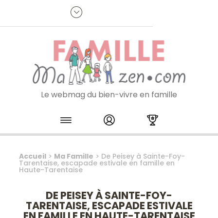
Panneau de gestion des cookies
R
p
:
Je m'inscris à la newsletter
Le webmag du bien-vivre en famille
Skip to content
Accueil
>
Ma Famille
>
De Peisey à Sainte-Foy-
Tarentaise, escapade estivale en famille en
Haute-Tarentaise
DE PEISEY À SAINTE-FOY-
TARENTAISE, ESCAPADE ESTIVALE
EN FAMILLE EN HAUTE-TARENTAISE